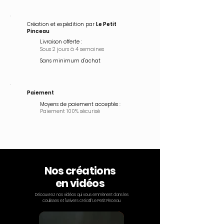
Création et expédition par
Le Petit
Pinceau
Livraison offerte :
Sous 2 jours à 4 semaines
Sans minimum d'achat
Paiement
Moyens de paiement acceptés :
Paiement 100% sécurisé
Nos créations
en vidéos
Découvrez nos vidéos qui vous emmènent dans les
coulisses et l'univers créatif Le Petit Pinceau