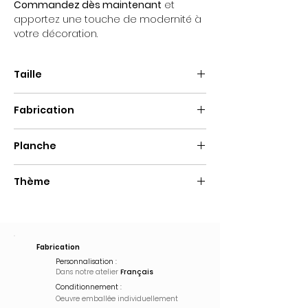
Commandez dès maintenant
et
apportez une touche de modernité à
votre décoration.
Taille
185,4 X 50,8 X 6,3 cm
Fabrication
Fait main
Planche
Fibre de verre
Thème
Pop Art
Fabrication
Personnalisation :
Dans notre atelier
Français
Conditionnement :
Oeuvre emballée
individuellement