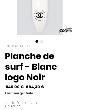
SKU : PLANCHE-003
Planche de
surf - Blanc
logo Noir
Prix
Prix
 949,00 € 
664,30 €
original
promotionnel
Livraison gratuite
Fin de l'offre = -30%
Couleur
*