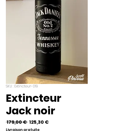
SKU : Extincteur-019
Extincteur
Jack noir
Prix
Prix
 179,00 € 
125,30 €
original
promotionnel
Livraison gratuite