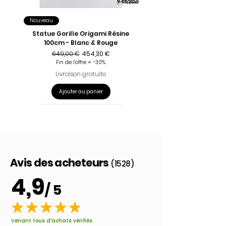
Nouveau
Statue Gorille Origami Résine
100cm - Blanc & Rouge
Prix original
Prix promotionnel
649,00 €
454,30 €
Fin de l'offre = -30%
Livraison gratuite
Ajouter au panier
Avis des acheteurs
(1528)
4,9
/ 5
Venant tous d'achats vérifiés