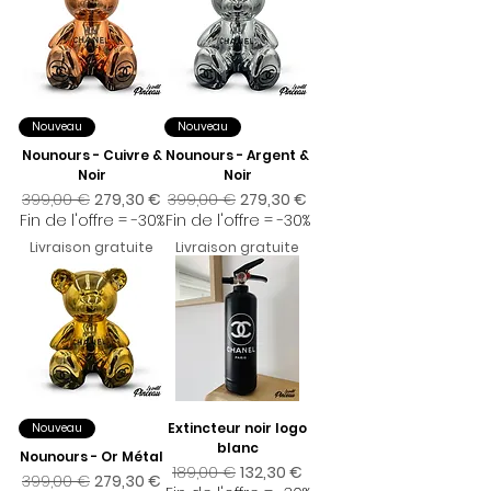
Nouveau
Nouveau
Nounours - Cuivre &
Nounours - Argent &
Noir
Noir
Prix original
Prix promotionnel
Prix original
Prix promotionnel
399,00 €
279,30 €
399,00 €
279,30 €
Fin de l'offre = -30%
Fin de l'offre = -30%
Livraison gratuite
Livraison gratuite
Extincteur noir logo
Nouveau
blanc
Nounours - Or Métal
Prix original
Prix promotionnel
189,00 €
132,30 €
Prix original
Prix promotionnel
399,00 €
279,30 €