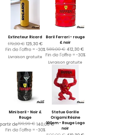
Extincteur Ricard
Baril Ferrari - rouge
& noir
Prix original
Prix promotionnel
179,00 €
125,30 €
Prix original
Prix promotionnel
589,00 €
412,30 €
Fin de l'offre = -30%
Fin de l'offre = -30%
Livraison gratuite
Livraison gratuite
Mini baril - Noir &
Statue Gorille
Rouge
Origami Résine
100cm - Rouge Logo
199,99 €
ix original
rix promotionnel
 partir de
140,00 €
noir
Fin de l'offre = -30%
Prix original
Prix promotionnel