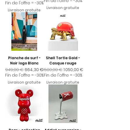
Fin de l'offre = -30%
Fin de l'offre = -30%
Livraison gratuite
Livraison gratuite
Planche de surf -
Shell Tortle Gold -
Noir logo Blanc
Casque rouge
Prix original
Prix promotionnel
Prix original
Prix promotionnel
949,00 €
664,30 €
1 500,00 €
1 050,00 €
Fin de l'offre = -30%
Fin de l'offre = -30%
Livraison gratuite
Livraison gratuite