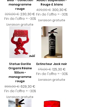
Bear - collection
Addict suspension -
monogramme
Rouge & blanc
rouge
Prix original
Prix promotionnel
429,00 €
300,30 €
Prix original
Prix promotionnel
329,00 €
230,30 €
Fin de l'offre = -30%
Fin de l'offre = -30%
Livraison gratuite
Livraison gratuite
Statue Gorille
Extincteur Jack noir
Origami Résine
Prix original
Prix promotionnel
179,00 €
125,30 €
100cm -
Fin de l'offre = -30%
monogramme
Livraison gratuite
rouge
Prix original
Prix promotionnel
899,00 €
629,30 €
Fin de l'offre = -30%
Livraison gratuite