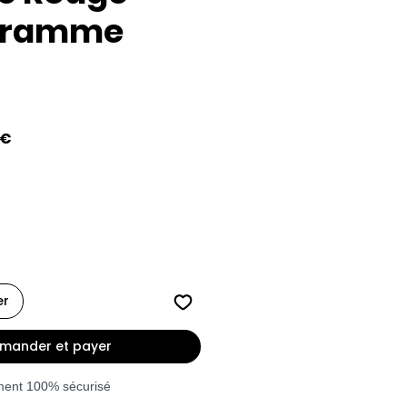
gramme
Prix
 €
l
promotionnel
er
ander et payer
ment 100% sécurisé