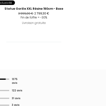
xclusivité
Statue Gorille XXL Résine 190cm - Boxe
Prix original
Prix promotionnel
3 999,00 €
2 799,30 €
Fin de l'offre = -30%
Livraison gratuite
1375
avis
122 avis
31 avis
3 avis