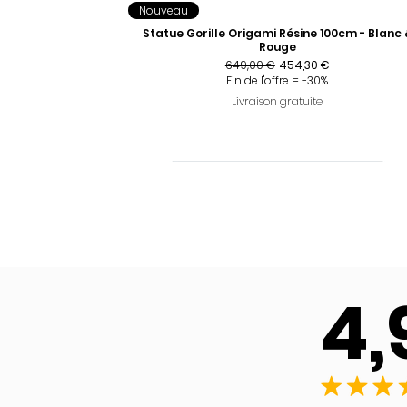
Nouveau
Statue Gorille Origami Résine 100cm - Blanc 
Rouge
Prix original
Prix promotionnel
649,00 €
454,30 €
Fin de l'offre = -30%
Livraison gratuite
4,