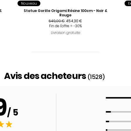
Nouveau
E
&
Statue Gorille Origami Résine 100cm - Noir &
Rouge
Prix original
Prix promotionnel
649,00 €
454,30 €
Fin de l'offre = -30%
Livraison gratuite
Avis des acheteurs
(1528)
9
/ 5