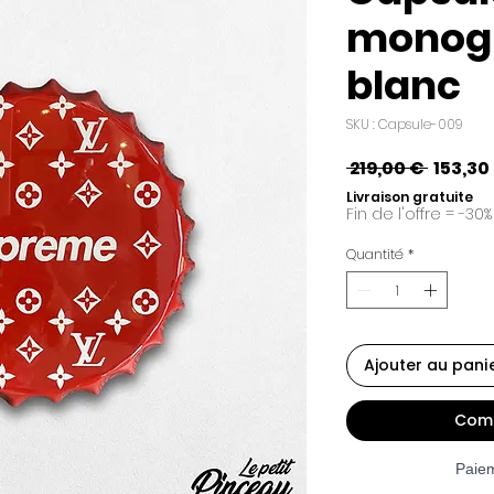
mono
blanc
SKU : Capsule-009
Prix
 219,00 € 
153,30
origina
Livraison gratuite
Fin de l'offre = -30%
Quantité
*
Ajouter au pani
Comm
Paie