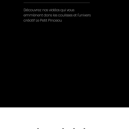
Découvrez nos vidéos qui vous
emmènent dans les coulisses et l'univers
créatif Le Petit Pinceau