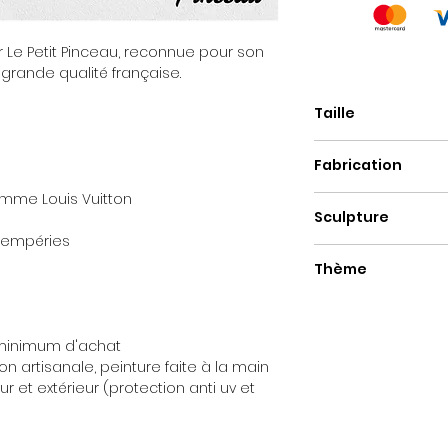
 Le Petit Pinceau, reconnue pour son
 grande qualité française.
Taille
35cm
Fabrication
mme Louis Vuitton
Fait main
Sculpture
ntempéries
Capsule métal
Thème
Pop Art
e minimum d'achat
ion artisanale, peinture faite à la main
r et extérieur (protection anti uv et