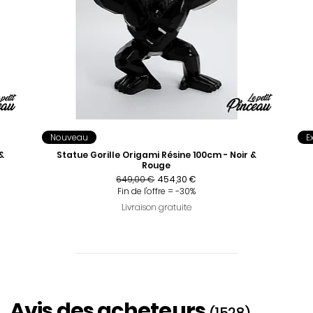
Nouveau
E
&
Statue Gorille Origami Résine 100cm - Noir &
Rouge
Prix original
Prix promotionnel
649,00 €
454,30 €
Fin de l'offre = -30%
Livraison gratuite
Avis des acheteurs