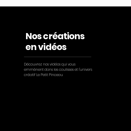
Nos créations
en vidéos
Découvrez nos vidéos qui vous
emmènent dans les coulisses et l'univers
créatif Le Petit Pinceau