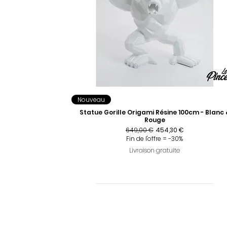
Nouveau
Statue Gorille Origami Résine 100cm - Blanc 
Rouge
Prix original
Prix promotionnel
649,00 €
454,30 €
Fin de l'offre = -30%
Livraison gratuite