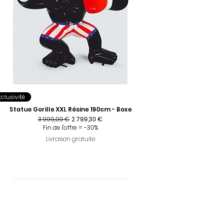
xclusivité
Statue Gorille XXL Résine 190cm - Boxe
Prix original
Prix promotionnel
3 999,00 €
2 799,30 €
Fin de l'offre = -30%
Livraison gratuite