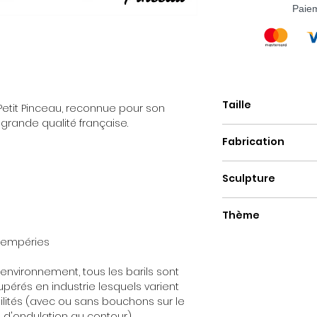
Paie
Taille
 Petit Pinceau, reconnue pour son
 grande qualité française.
Mini baril :
60cm
Fabrication
Mini Mini baril :
40c
Fait main
Sculpture
Baril métal
Thème
Pop Art
ntempéries
environnement, tous les barils sont
pérés en industrie lesquels varient
ilités (avec ou sans bouchons sur le
d'ondulation au contour).