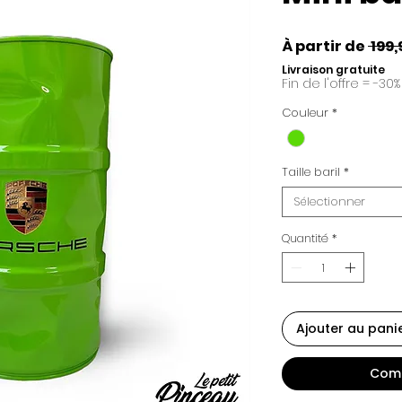
À partir de
 199,
Livraison gratuite
Fin de l'offre = -30%
Couleur
*
Taille baril
*
Sélectionner
Quantité
*
Ajouter au pani
Comm