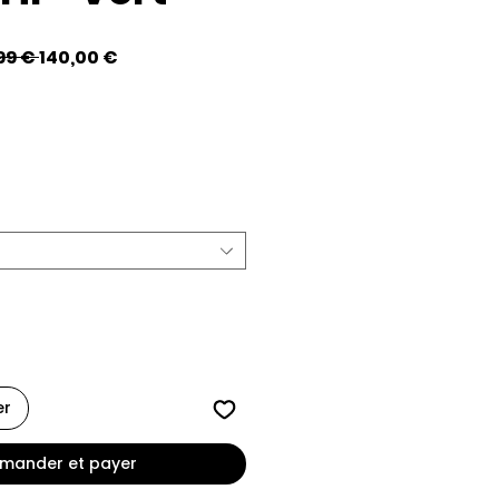
Prix
Prix
99 € 
140,00 €
original
promotionnel
er
ander et payer