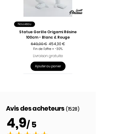
Nouveau
Statue Gorille Origami Résine
100cm - Blanc & Rouge
Prix original
Prix promotionnel
649,00 €
454,30 €
Fin de l'offre = -30%
Livraison gratuite
Ajouter au panier
Avis des acheteurs
(1528)
4,9
/ 5