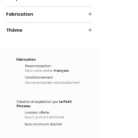
Extincteur
Fabrication
Fait main
Thème
Pop Art
Fabrication
Personnalisation :
Dans notre atelier
Français
Conditionnement :
Oeuvre emballée
individuellement
Création et expédition par
Le Petit
Pinceau
Livraison offerte :
Sous 2 jours à 4 semaines
Sans minimum d'achat