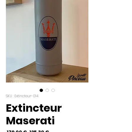
SKU : Extincteur-014
Extincteur
Maserati
Prix
Prix