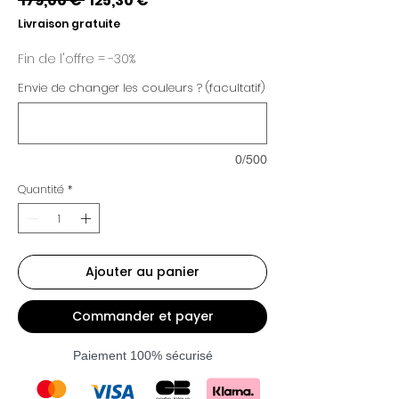
 179,00 € 
125,30 €
original
promotionnel
Livraison gratuite
Fin de l'offre = -30%
Envie de changer les couleurs ? (facultatif)
0/500
Quantité
*
Ajouter au panier
Commander et payer
Paiement 100% sécurisé