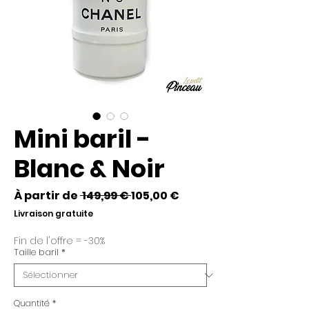
Mini baril -
Blanc & Noir
Prix
Prix
À partir de
 149,99 € 
105,00 €
original
promotionnel
Livraison gratuite
Fin de l'offre = -30%
Taille baril
*
Quantité
*