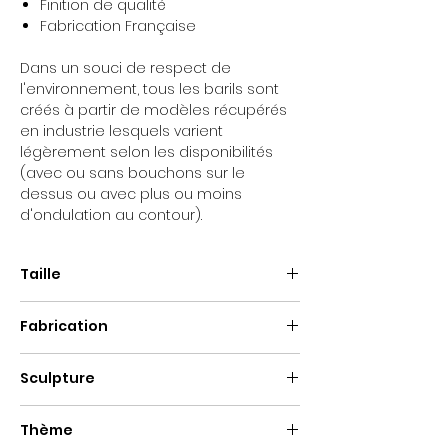
Finition de qualité
Fabrication Française
Dans un souci de respect de
l'environnement, tous les barils sont
créés à partir de modèles récupérés
en industrie lesquels varient
légèrement selon les disponibilités
(avec ou sans bouchons sur le
dessus ou avec plus ou moins
d'ondulation au contour).
Taille
Mini baril :
60cm
Fabrication
Mini Mini baril :
40cm
Fait main
Sculpture
Métal
Thème