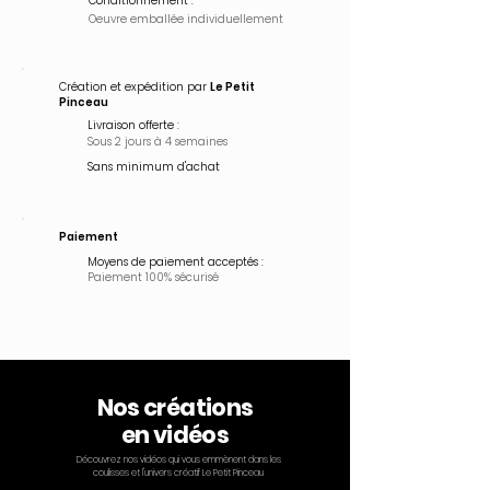
Conditionnement :
Oeuvre emballée
individuellement
Création et expédition par
Le Petit
Pinceau
Livraison offerte :
Sous 2 jours à 4 semaines
Sans minimum d'achat
Paiement
Moyens de paiement acceptés :
Paiement 100% sécurisé
Nos créations
en vidéos
Découvrez nos vidéos qui vous emmènent dans les
coulisses et l'univers créatif Le Petit Pinceau