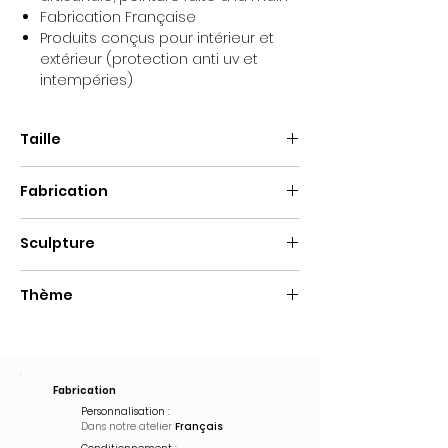
Fabrication Française
Produits conçus pour intérieur et
extérieur (protection anti uv et
intempéries)
Taille
Hauteur : 90 cm
Fabrication
Fait main
Sculpture
Résine
Thème
Pop Art
Fabrication
Personnalisation :
Dans notre atelier
Français