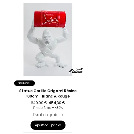
Nouveau
Statue Gorille Origami Résine
100cm - Blanc & Rouge
Prix original
Prix promotionnel
649,00 €
454,30 €
Fin de l'offre = -30%
Livraison gratuite
Ajouter au panier