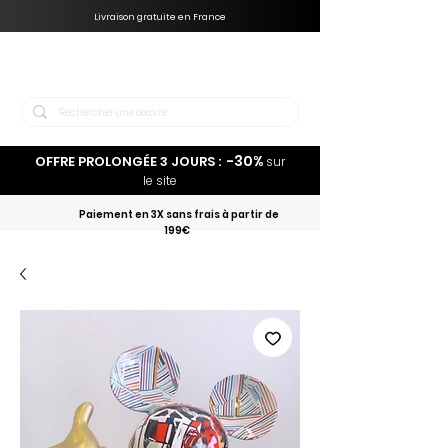
Livraison gratuite en France
-30%
OFFRE PROLONGÉE 3 JOURS :
sur
le site
Paiement en 3X sans frais à partir de
199€