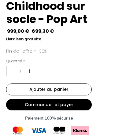
Childhood sur
socle - Pop Art
Prix
Prix
 999,00 € 
699,30 €
original
promotionnel
Livraison gratuite
Fin de l'offre = -30%
Quantité
*
Ajouter au panier
Commander et payer
Paiement 100% sécurisé