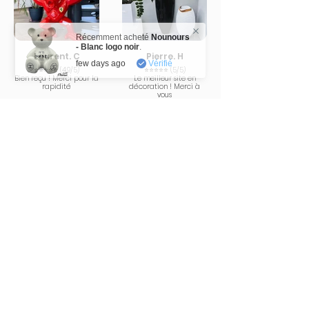
Récemment acheté
Nounours
- Blanc logo noir
.
Laurent. C
Pierre. H
few days ago
Vérifié
⭐⭐⭐⭐⭐ (4,9/5)
⭐⭐⭐⭐⭐ (5/5)
Bien reçu ! Merci pour la
Le meilleur site en
rapidité
décoration ! Merci à
vous
Karsenty
Tom. Z
⭐⭐⭐⭐⭐ (5/5)
⭐⭐⭐⭐⭐ (5/5)
L'oeuvre a trouvé sa
Elle est magnifique 🤩
place ! Merci Le Petit
Pinceau