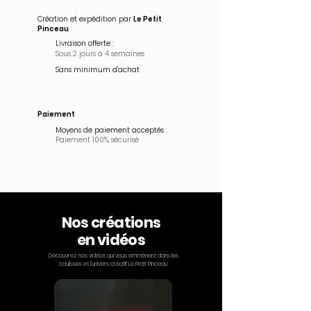
Création et expédition par
Le Petit
Pinceau
Livraison offerte :
Sous 2 jours à 4 semaines
Sans minimum d'achat
Paiement
Moyens de paiement acceptés :
Paiement 100% sécurisé
Nos créations
en vidéos
Découvrez nos vidéos qui vous emmènent dans les
coulisses et l'univers créatif Le Petit Pinceau