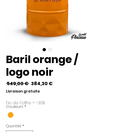
Baril orange /
logo noir
Prix
Prix
 549,00 € 
384,30 €
original
promotionnel
Livraison gratuite
Fin de l'offre = -30%
Couleurs
*
Quantité
*