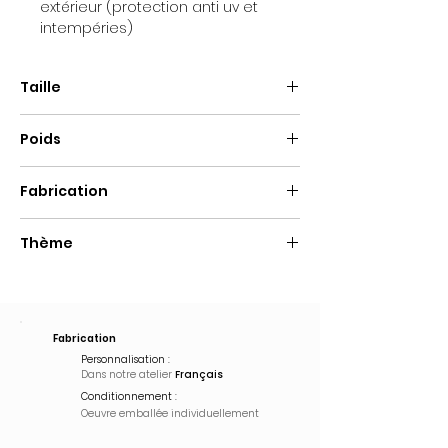
extérieur (protection anti uv et
intempéries)
Taille
Hauteur : +/- 90cm
Poids
Diamètre : +/- 60cm
15Kg
Fabrication
Fait main
Thème
Pop Art
Fabrication
Personnalisation :
Dans notre atelier
Français
Conditionnement :
Oeuvre emballée
individuellement