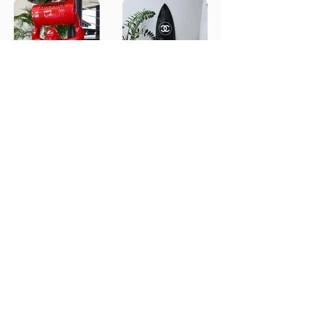
few days ago
Vérifié
Ajouter au panier
Ajouter au panier
Ajouter au panier
Ajouter au panier
Ajouter au panier
Ajouter au panier
Ajouter au panier
Ajouter au panier
Ajouter au panier
Ajouter au panier
Ajouter au panier
Ajouter au panier
Laurent. C
Pierre. H
⭐⭐⭐⭐⭐ (4,9/5)
⭐⭐⭐⭐⭐ (5/5)
Bien reçu ! Merci pour la
Le meilleur site en
rapidité
décoration ! Merci à
vous
Karsenty
Tom. Z
⭐⭐⭐⭐⭐ (5/5)
⭐⭐⭐⭐⭐ (5/5)
L'oeuvre a trouvé sa
Elle est magnifique 🤩