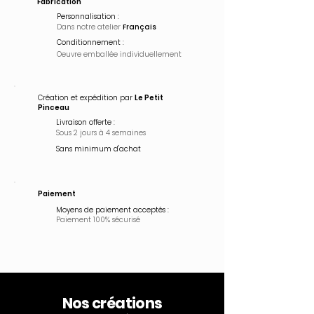
Fabrication
Personnalisation :
Dans notre atelier
Français
Conditionnement :
Oeuvre emballée
individuellement
Création et expédition par
Le Petit
Pinceau
Livraison offerte :
Sous 2 jours à 4 semaines
Sans minimum d'achat
Paiement
Moyens de paiement acceptés :
Paiement 100% sécurisé
Nos créations