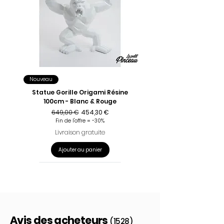
Nouveau
Statue Gorille Origami Résine
100cm - Blanc & Rouge
Prix original
Prix promotionnel
649,00 €
454,30 €
Fin de l'offre = -30%
Livraison gratuite
Ajouter au panier
Avis des acheteurs
(1528)