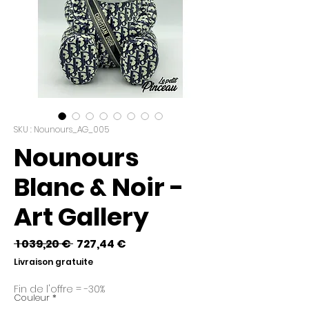
SKU : Nounours_AG_005
Nounours
Blanc & Noir -
Art Gallery
Prix
Prix
 1 039,20 € 
727,44 €
original
promotionnel
Livraison gratuite
Fin de l'offre = -30%
Couleur
*