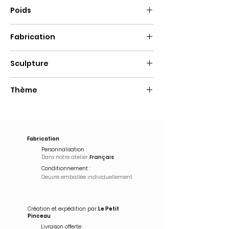
45cm
Poids
8Kg
Fabrication
Fait main
Sculpture
Résine
Thème
Pop Art
Fabrication
Personnalisation :
Dans notre atelier
Français
Conditionnement :
Oeuvre emballée
individuellement
Création et expédition par
Le Petit
Pinceau
Livraison offerte :