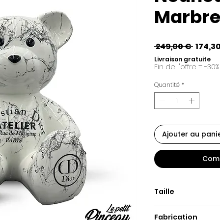
Marbre
Prix
 249,00 € 
174,3
origin
Livraison gratuite
Fin de l'offre = -30%
Quantité
*
Ajouter au pani
Comm
Taille
(H x L x P) : 40 x 29
Fabrication