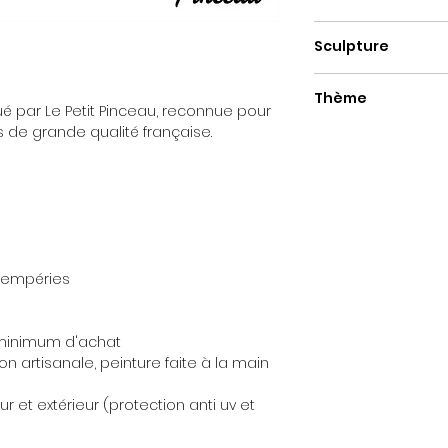
Fait main
Sculpture
Résine
Thème
é par Le Petit Pinceau, reconnue pour
ts de grande qualité française.
Pop Art
ntempéries
e minimum d'achat
ion artisanale, peinture faite à la main
r et extérieur (protection anti uv et