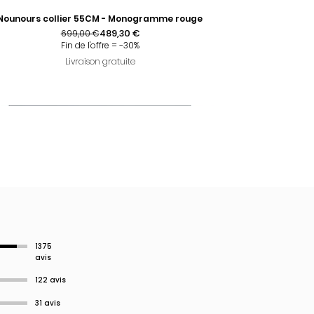
Nounours collier 55CM - Monogramme rouge
Prix original
Prix promotionnel
489,30 €
699,00 €
Fin de l'offre = -30%
Livraison gratuite
1375
avis
122 avis
31 avis