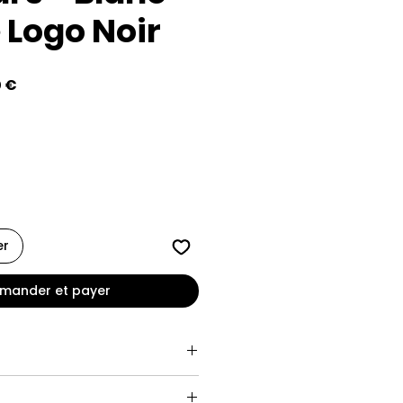
 Logo Noir
Prix
0 €
al
promotionnel
er
ander et payer
 x 24 cm