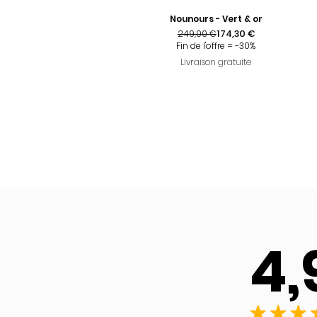
Nounours - Vert & or
Prix original
Prix promotionnel
174,30 €
249,00 €
Fin de l'offre = -30%
Livraison gratuite
4,