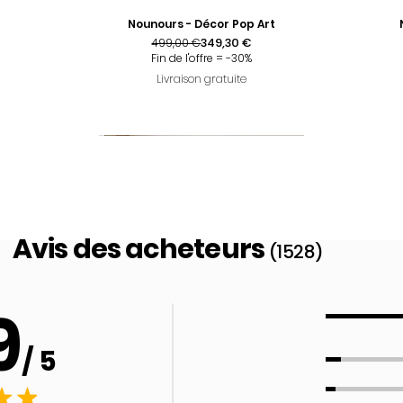
Nounours - Décor Pop Art
Prix original
Prix promotionnel
349,30 €
499,00 €
Fin de l'offre = -30%
Livraison gratuite
Avis des acheteurs
(1528)
9
/ 5