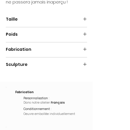
ne passera jamais inaperçu !
Taille
35cm de hauteur
Poids
3Kg
Fabrication
Fait main
Sculpture
Pop Art
Fabrication
Personnalisation :
Dans notre atelier
Français
Conditionnement :
Oeuvre emballée
individuellement