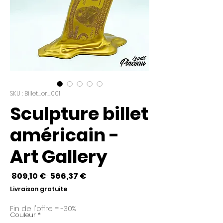
SKU : Billet_or_001
Sculpture billet
américain -
Art Gallery
Prix
Prix
 809,10 € 
566,37 €
original
promotionnel
Livraison gratuite
Fin de l'offre = -30%
Couleur
*