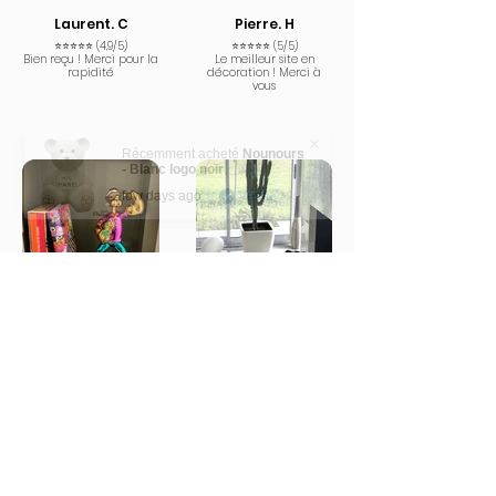
Laurent. C
Pierre. H
⭐⭐⭐⭐⭐ (4,9/5)
⭐⭐⭐⭐⭐ (5/5)
Bien reçu ! Merci pour la
Le meilleur site en
rapidité
décoration ! Merci à
vous
Récemment acheté
Nounours
- Blanc logo noir
.
few days ago
Vérifié
Karsenty
Tom. Z
⭐⭐⭐⭐⭐ (5/5)
⭐⭐⭐⭐⭐ (5/5)
L'oeuvre a trouvé sa
Elle est magnifique 🤩
place ! Merci Le Petit
Pinceau
Plus d'avis