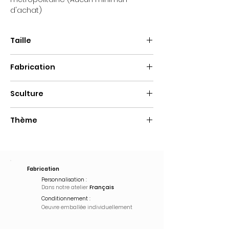
d'achat)
Taille
Hauteur : 80cm
Fabrication
Largeur : 20cm
Profondeur : 5cm
Fait main
Sculture
Bois
Thème
Pop Art
Fabrication
Personnalisation :
Dans notre atelier
Français
Conditionnement :
Oeuvre emballée
individuellement