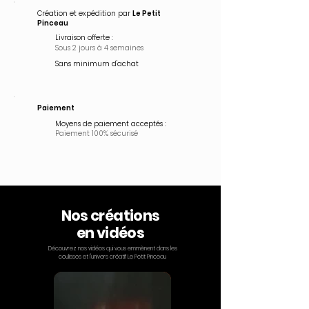
Création et expédition par
Le Petit
Pinceau
Livraison offerte :
Sous 2 jours à 4 semaines
Sans minimum d'achat
Paiement
Moyens de paiement acceptés :
Paiement 100% sécurisé
Nos créations
en vidéos
Découvrez nos vidéos qui vous emmènent dans les
coulisses et l'univers créatif Le Petit Pinceau