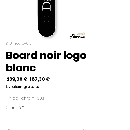
SKU : Board-010
Board noir logo
blanc
Prix
Prix
 239,00 € 
167,30 €
original
promotionnel
Livraison gratuite
Fin de l'offre = -30%
Quantité
*