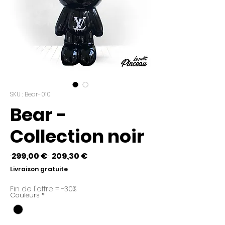
SKU : Bear-010
Bear -
Collection noir
Prix
Prix
 299,00 € 
209,30 €
original
promotionnel
Livraison gratuite
Fin de l'offre = -30%
Couleurs
*