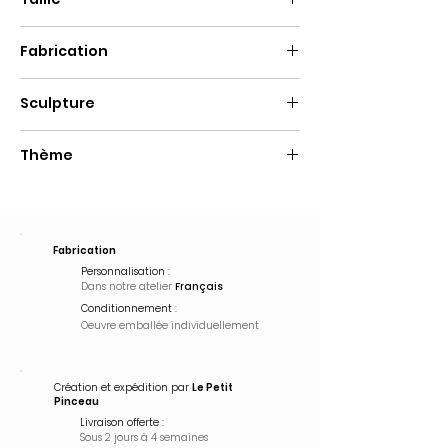
Hauteur : 50 cm
Fabrication
Fait main
Sculpture
Bear en résine
Thème
Pop Art
Fabrication
Personnalisation :
Dans notre atelier
Français
Conditionnement :
Oeuvre emballée
individuellement
Création et expédition par
Le Petit
Pinceau
Livraison offerte :
Sous 2 jours à 4 semaines