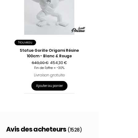
Nouveau
Statue Gorille Origami Résine
100cm - Blanc & Rouge
Prix original
Prix promotionnel
649,00 €
454,30 €
Fin de l'offre = -30%
Livraison gratuite
Ajouter au panier
Avis des acheteurs
(1528)