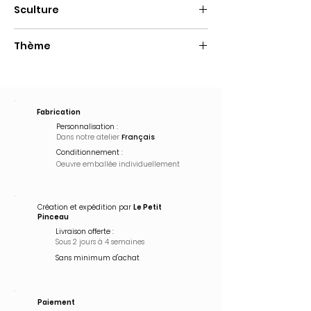
Sculture
Metal
Thème
Pop Art
Fabrication
Personnalisation :
Dans notre atelier
Français
Conditionnement :
Oeuvre emballée
individuellement
Création et expédition par
Le Petit
Pinceau
Livraison offerte :
Sous 2 jours à 4 semaines
Sans minimum d'achat
Paiement