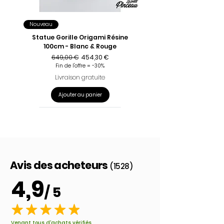
Nouveau
Statue Gorille Origami Résine
100cm - Blanc & Rouge
Prix original
Prix promotionnel
649,00 €
454,30 €
Fin de l'offre = -30%
Livraison gratuite
Ajouter au panier
Avis des acheteurs
(1528)
4,9
/ 5
Venant tous d'achats vérifiés