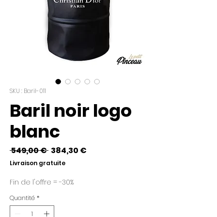
SKU : Baril-011
Baril noir logo
blanc
Prix
Prix
 549,00 € 
384,30 €
original
promotionnel
Livraison gratuite
Fin de l'offre = -30%
Quantité
*