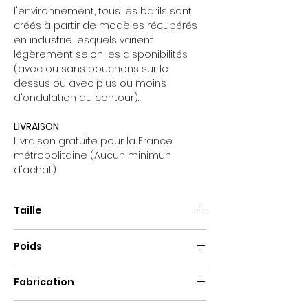
l'environnement, tous les barils sont
créés à partir de modèles récupérés
en industrie lesquels varient
légèrement selon les disponibilités
(avec ou sans bouchons sur le
dessus ou avec plus ou moins
d'ondulation au contour).
LIVRAISON
Livraison gratuite pour la France
métropolitaine (Aucun minimun
d'achat)
Taille
Hauteur : +/- 90cm
Poids
Diamètre : +/- 60cm
15kg
Fabrication
Fait main