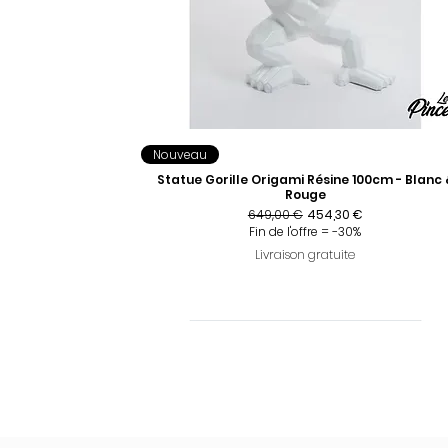
Nouveau
Statue Gorille Origami Résine 100cm - Blanc 
Rouge
Prix original
Prix promotionnel
649,00 €
454,30 €
Fin de l'offre = -30%
Livraison gratuite