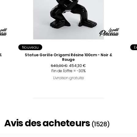
Nouveau
E
&
Statue Gorille Origami Résine 100cm - Noir &
Rouge
Prix original
Prix promotionnel
649,00 €
454,30 €
Fin de l'offre = -30%
Livraison gratuite
Avis des acheteurs
(1528)