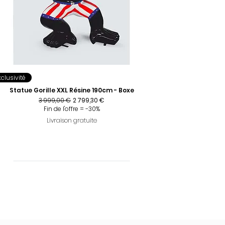
xclusivité
Statue Gorille XXL Résine 190cm - Boxe
Prix original
Prix promotionnel
3 999,00 €
2 799,30 €
Fin de l'offre = -30%
Livraison gratuite