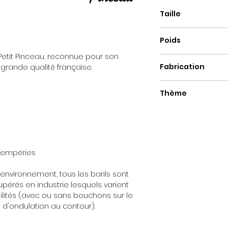
Taille
Hauteur : +/- 90cm
Poids
Diamètre : +/- 60
 Petit Pinceau, reconnue pour son
15kg
Fabrication
 grande qualité française.
Fait main
Thème
Pop Art
ntempéries
environnement, tous les barils sont
pérés en industrie lesquels varient
ilités (avec ou sans bouchons sur le
d'ondulation au contour).