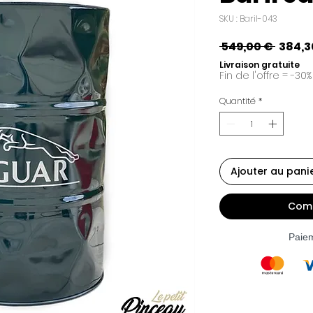
SKU : Baril-043
Prix
 549,00 € 
384,3
origin
Livraison gratuite
Fin de l'offre = -30%
Quantité
*
Ajouter au pani
Comm
Paie