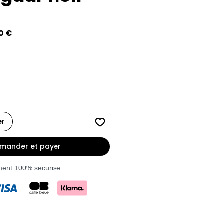
Prix
0 €
al
promotionnel
er
ander et payer
ment 100% sécurisé