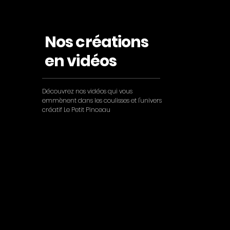
Nos créations
en vidéos
Découvrez nos vidéos qui vous
emmènent dans les coulisses et l'univers
créatif Le Petit Pinceau