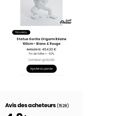
Nouveau
Statue Gorille Origami Résine
100cm - Blanc & Rouge
Prix original
Prix promotionnel
649,00 €
454,30 €
Fin de l'offre = -30%
Livraison gratuite
Ajouter au panier
Avis des acheteurs
(1528)