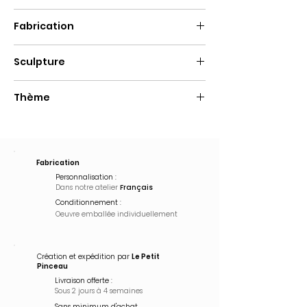
Hauteur : 55cm
Fabrication
Fait main
Sculpture
Résine
Thème
Pop Art
Fabrication
Personnalisation :
Dans notre atelier
Français
Conditionnement :
Oeuvre emballée
individuellement
Création et expédition par
Le Petit
Pinceau
Livraison offerte :
Sous 2 jours à 4 semaines
Sans minimum d'achat