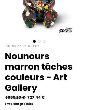
SKU : Nounours_AG_008
Nounours
marron tâches
couleurs - Art
Gallery
Prix
Prix
 1 039,20 € 
727,44 €
original
promotionnel
Livraison gratuite