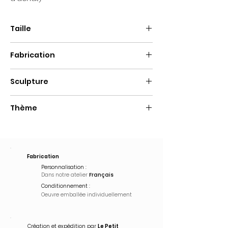
Taille
Hauteur : 30cm
Fabrication
Fait main
Sculpture
Extincteur
Thème
Pop Art
Fabrication
Personnalisation :
Dans notre atelier
Français
Conditionnement :
Oeuvre emballée
individuellement
Création et expédition par
Le Petit