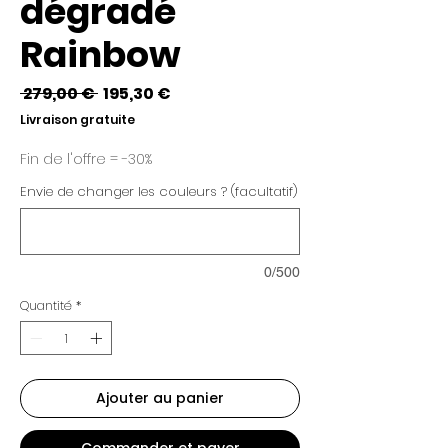
dégradé
Rainbow
Prix
Prix
 279,00 € 
195,30 €
original
promotionnel
Livraison gratuite
Fin de l'offre = -30%
Envie de changer les couleurs ? (facultatif)
0/500
Quantité
*
Ajouter au panier