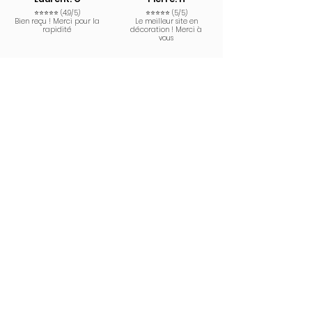
- Blanc logo noir
⭐⭐⭐⭐⭐ (4,9/5)
⭐⭐⭐⭐⭐ (5/5)
Bien reçu ! Merci pour la
Le meilleur site en
few days ago
Vérifié
rapidité
décoration ! Merci à
vous
Karsenty
Tom. Z
⭐⭐⭐⭐⭐ (5/5)
⭐⭐⭐⭐⭐ (5/5)
L'oeuvre a trouvé sa
Elle est magnifique 🤩
place ! Merci Le Petit
Pinceau
Plus d'avis